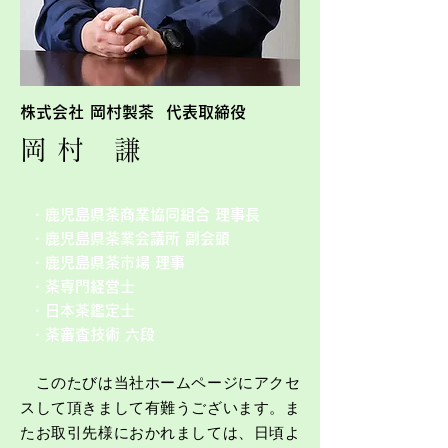
株式会社 岡村製茶 代表取締役
岡 村 謙
・鹿児島県茶商業協同組合 理事長
・鹿児島県茶業会議所 副会頭
・鹿児島県茶市場 理事
・茶専門経営士
・日本茶鑑定士
・茶審査技術 六段
このたびは当社ホームページにアクセ
スして頂きまして有難うございます。ま
たお取引先様におかれましては、日頃よ