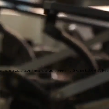
mura-seicha CO.,LTD. All Rights Reserved. このサイトの著作権は 株式会社 